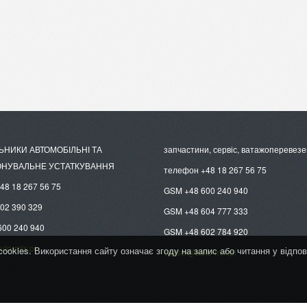
НИКИ АВТОМОБІЛЬНІ ТА
запчастини, сервіс, ватажоперевез
ОНУВАЛЬНЕ УСТАТКУВАННЯ
телефон +48 18 267 56 75
48 18 267 56 75
GSM +48 600 240 940
02 390 329
GSM +48 604 777 333
600 240 940
GSM +48 602 784 920
to-mix.pl
ookies. Використання сайту означає згоду на запис або читання у відпо
czesci@auto-mix.pl