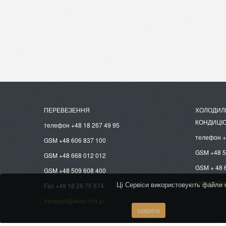
ПЕРЕВЕЗЕННЯ
ХОЛОДИЛЬ
КОНДИЦІ
телефон +48 18 267 49 95
телефон +
GSM +48 606 837 100
GSM +48 5
GSM +48 668 012 012
GSM + 48 
GSM +48 509 608 400
lodowki@au
Ці Сервіси використовують файли c
Fax +48 18 26 75 674
transport@auto-mix.pl
закрити