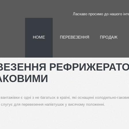
Ласкаво просимо до нашого інт
HOME
ПЕРЕВЕЗЕННЯ
ПРОДАЖ
ВЕЗЕННЯ
РЕФРИЖЕРАТ
АКОВИМИ
 вантажівки є одні з не багатьох в країні, які оснащені холодильно-гако
 слугує для перевезення напівтушок у висячому положенні.