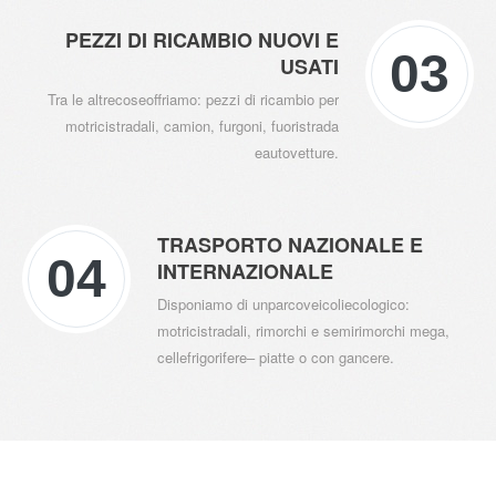
PEZZI DI RICAMBIO NUOVI E
03
USATI
Tra le altrecoseoffriamo: pezzi di ricambio per
motricistradali, camion, furgoni, fuoristrada
CONTATTO
eautovetture.
TRASPORTO NAZIONALE E
04
INTERNAZIONALE
Disponiamo di unparcoveicoliecologico:
motricistradali, rimorchi e semirimorchi mega,
cellefrigorifere– piatte o con gancere.