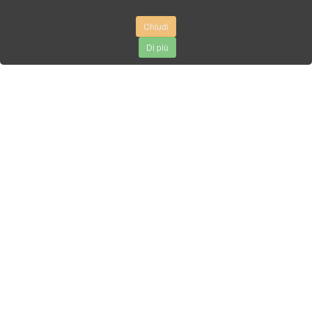
Chiudi
Di più
AUTO-MIX
3 Maja, 34-240 Jordanów
Tel. +48 18 267 49 96
Fax. +48 18 267 66 00
biuro@auto-mix.pl
PEZZI, SERWIZIO, TIR
Tel. +48 18 267 56 75
Cella +48 600 240 940
Cella +48 604 777 333
Cella +48 602 784 920