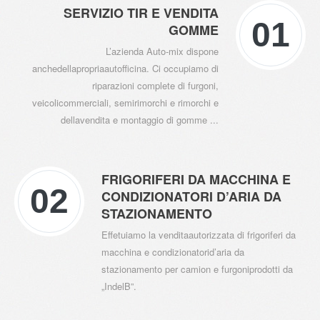
SERVIZIO TIR E VENDITA
01
GOMME
L’azienda Auto-mix dispone
anchedellapropriaautofficina. Ci occupiamo di
VENDITA
riparazioni complete di furgoni,
veicolicommerciali, semirimorchi e rimorchi e
dellavendita e montaggio di gomme ...
FRIGORIFERI DA MACCHINA E
SERVIZIO
02
CONDIZIONATORI D’ARIA DA
STAZIONAMENTO
TIR
Effetuiamo la venditaautorizzata di frigoriferi da
macchina e condizionatorid’aria da
stazionamento per camion e furgoniprodotti da
„IndelB”.
GALLERIA