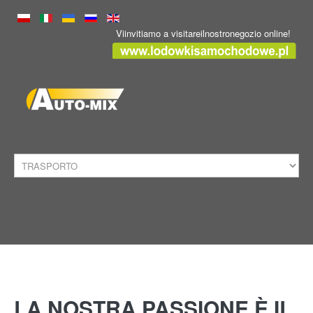
Viinvitiamo a visitareilnostronegozio online!
HOME
TRASPORTO
LA
NOSTRA
PASSIONE
È
IL