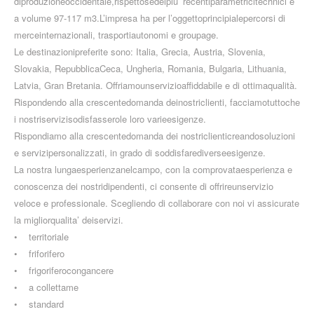
diproduzioneoccidentale,rispettosedeipiu’ recentiparametricitechnici e
a volume 97-117 m3.L’impresa ha per l’oggettoprincipialepercorsi di
merceinternazionali, trasportiautonomi e groupage.
Le destinazionipreferite sono: Italia, Grecia, Austria, Slovenia,
Slovakia, RepubblicaCeca, Ungheria, Romania, Bulgaria, Lithuania,
Latvia, Gran Bretania. Offriamounservizioaffiddabile e di ottimaqualità.
Rispondendo alla crescentedomanda deinostriclienti, facciamotuttoche
i nostriservizisodisfasserole loro varieesigenze.
Rispondiamo alla crescentedomanda dei nostriclienticreandosoluzioni
e servizipersonalizzati, in grado di soddisfarediverseesigenze.
La nostra lungaesperienzanelcampo, con la comprovataesperienza e
conoscenza dei nostridipendenti, ci consente di offrireunservizio
veloce e professionale. Scegliendo di collaborare con noi vi assicurate
la migliorqualita’ deiservizi.
• territoriale
• friforifero
• frigoriferocongancere
• a collettame
• standard