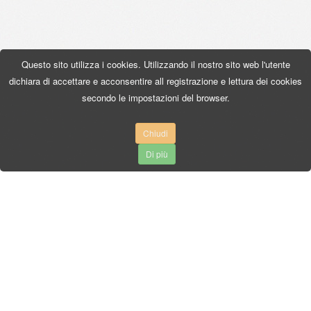
Questo sito utilizza i cookies. Utilizzando il nostro sito web l'utente
dichiara di accettare e acconsentire all registrazione e lettura dei cookies
secondo le impostazioni del browser.
Chiudi
Di più
AUTO-MIX
3 Maja, 34-240 Jordanów
Tel. +48 18 267 49 96
Fax. +48 18 267 66 00
biuro@auto-mix.pl